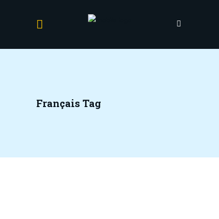
Français Tag
Nadine
by
Mass Velocity
Témoignages