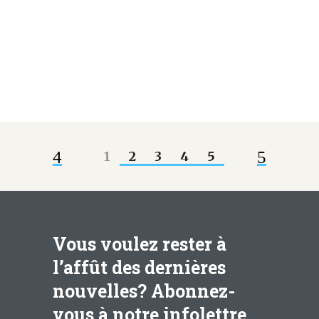
donnait des coups de couteau. Dans
ces moments, la douleur irradie dans
mes cuisses, mes jambes et...
En lire plus
1
2
3
4
5
Vous voulez rester à
l’affût des dernières
nouvelles? Abonnez-
vous à notre infolettre.