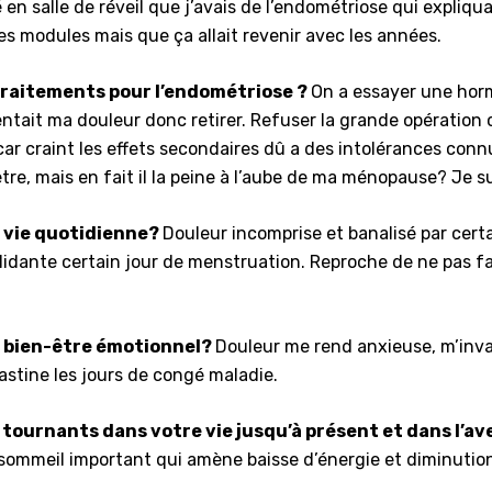
 en salle de réveil que j’avais de l’endométriose qui expliqua
 les modules mais que ça allait revenir avec les années.
 traitements pour l’endométriose ?
On a essayer une hor
tait ma douleur donc retirer. Refuser la grande opération c
car craint les effets secondaires dû a des intolérances conn
, mais en fait il la peine à l’aube de ma ménopause? Je sui
 vie quotidienne?
Douleur incomprise et banalisé par ce
lidante certain jour de menstruation. Reproche de ne pas fair
 bien-être émotionnel?
Douleur me rend anxieuse, m’invali
astine les jours de congé maladie.
ournants dans votre vie jusqu’à présent et dans l’av
e sommeil important qui amène baisse d’énergie et diminutio