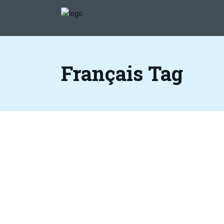
Français Tag
Véronique
by
Kate Wahl
Témoignages
3 novembre 2021
On souffre en silence. Nous sommes dans 
douleurs constamment. On devrait être
reconnu comme on reconnaît ceux qui ont